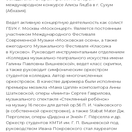
международном конкурсе Алисы Гицба в г. Сухум
(Абхазия).
Ведет активную концертную деятельность как солист
ГБУК г. Москвы «Москонцерт». Является постоянным
участником Международного Фестиваля
Современной Музыки «Московская осень», а также
ежегодного Музыкального Фестиваля «Классика
в Кусково». Руководит инструментальным отделением
«Колледжа музыкально-театрального искусства имени
Галины Павловны Вишневской», ведет класс скрипки,
а также руководит симфоническим оркестром
студентов колледжа. Автор многочисленных
оркестровок. В качестве дирижера были исполнены
премьеры мюзикла «Мама Цапля» композитора Анны
Шатковской, оперы «Аминта» Сергея Гаврилова,
музыкального спектакля «Стеклянный ребёнок»
на музыку 16 песен для детей op.56 П. И. Чайковского
(в собственной оркестровке), а также Stabat Mater Дж.
Перголези, оперы «Дидона и Эней» Г. Пёрселла и др.
Оркестр студентов КМТИ им. Г. П. Вишневской под
руководством Ивана Покровского стал лауреатом