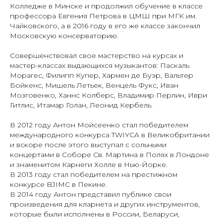
Колледже в Минске и продолжил обучение в классе
профессора Евгения Петрова в ЦМШ при МГК им.
Чайковского, а в 2016 году в его же классе закончил
Московскую консерваторию.
Совершенствовал свое мастерство на курсах и
мастер-классах выдающихся музыкантов: Паскаль
Морагес, Филипп Купер, Хармен де Буэр, Вальтер
Бойкенс, Мишель Летьек, Венцель Фукс, Иван
Мозговенко, Ханнс Колберс, Владимир Перлин, Иври
Гитлис, Итамар Голан, Леонид Кербель.
В 2012 году Антон Мойсеенко стал победителем
международного конкурса TWIYCA в Великобритании
и вскоре после этого выступал с сольными
концертами в Соборе Св. Мартина в Полях в Лондоне
и знаменитом Карнеги Холле в Нью-Йорке.
В 2013 году стал победителем на престижном
конкурсе BJIMC в Пекине.
В 2014 году Антон представил публике свои
произведения для кларнета и других инструментов,
которые были исполнены в России, Беларуси,