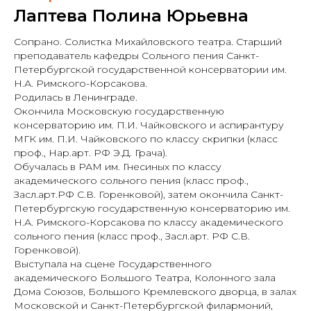
Лаптева Полина Юрьевна
Сопрано. Солистка Михайловского театра. Старший
преподаватель кафедры Сольного пения Санкт-
Петербургской государственной консерватории им.
Н.А. Римского-Корсакова.
Poдилась в Ленинграде.
Окончила Московскую государственную
консерваторию им. П.И. Чайковского и аспирантуру
МГК им. П.И. Чайковского по классу скрипки (класс
проф., Нар.арт. РФ Э.Д. Грача).
Обучалась в РАМ им. Гнесиных по классу
академического сольного пения (класс проф.,
Засл.арт.РФ С.В. Горенковой), затем окончила Санкт-
Петербургскую государственную консерваторию им.
Н.А. Римского-Корсакова по классу академического
сольного пения (класс проф., Засл.арт. РФ С.В.
Горенковой).
Выступала на сцене Государственного
академического Большого Театра, Колонного зала
Дома Союзов, Большого Кремлевского дворца, в залах
Московской и Санкт-Петербургской филармоний,