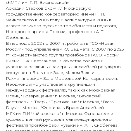
«КМТИ им. Г. П. Вишневской».
Аркадий Старков окончил Московскую
государственную консерваторию имени П. И.
Чайковского в 2005 году и аспирантуру в 2008 в
классе великого русского тромбониста и педагога,
Народного артиста России, профессора А. Т.
Скобелева.
В период с 2002 по 2007 гг. работал в ГСО «Новая
Россия» под управлением Ю. Башмета. С 2007 по 2025
гг. концертмейстер группы тромбонов ГАСО России
имени Е. Ф. Светланова. В качестве солиста и
участника различных камерных ансамблей регулярно
выступает в Большом Зале, Малом Зале и
Рахманиновском Зале Московской Консерватории.
Неоднократно участвовал в крупнейший
международных фестивалях, таких как Московская
Осень, "Возвращение" г. Москва, "Баховский
фестиваль" г. Тверь, "Притяжение" г.Москва, "Brass
Days" г. Москва, "Фестиваль Брасс Ансамблей
МГК.им.П.И.Чайковского" г. Москва. Основатель и
художественный руководитель международного
фестиваля тромбоновой музыки им. А. Т. Скобелева.