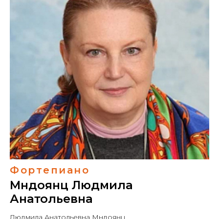
Фортепиано
Мндоянц Людмила
Анатольевна
Людмила Анатольевна Мндоянц