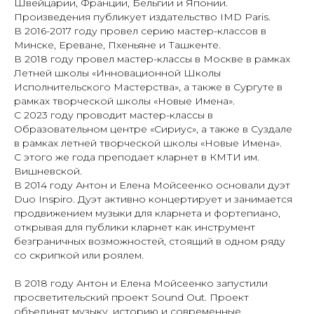
Швейцарии, Франции, Бельгии и Японии.
Произведения публикует издательство IMD Paris.
В 2016-2017 году провел серию мастер-классов в
Минске, Ереване, Пхеньяне и Ташкенте.
В 2018 году провел мастер-классы в Москве в рамках
Летней школы «Инновационной Школы
Исполнительского Мастерства», а также в Сургуте в
рамках творческой школы «Новые Имена».
С 2023 году проводит мастер-классы в
Образовательном центре «Сириус», а также в Суздале
в рамках летней творческой школы «Новые Имена».
С этого же года преподает кларнет в КМТИ им.
Вишневской.
В 2014 году Антон и Елена Мойсеенко основали дуэт
Duo Inspiro. Дуэт активно концертирует и занимается
продвижением музыки для кларнета и фортепиано,
открывая для публики кларнет как инструмент
безграничных возможностей, стоящий в одном ряду
со скрипкой или роялем.
В 2018 году Антон и Елена Мойсеенко запустили
просветительский проект Sound Out. Проект
объединят музыку, историю и современные