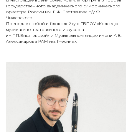
В настоящее время солист-регулятор группы гобоев
Государственного академического симфонического
оркестра России им. Е.Ф. Светланова п/у Ф.
Чижевского.
Преподает гобой и блокфлейту в ГБПОУ «Колледж
музыкально-театрального искусства
им.Г.П.Вишневской» и Музыкальном лицее имени А.В.
Александрова РАМ им. Гнесиных.