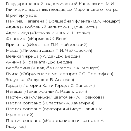
Государственной академической Капеллы им. М.И.
Глинки, концертных площадках Мариинского театра.
В репертуаре:
Памина, Папагена («Волшебная флейта» В.А. Моцарт)
Адина («Любовный напиток» Г. Доницетти)
Адель, Ида («Летучая мышь» И. Штраус)
Фраскита («Кармен» Ж. Бизе)
Бригитта («Иоланта» П.И. Чайковский)
Маша («Пиковая дама» П.И. Чайковский)
Великая жрица («Аида» Дж. Верди)
Аннина («Травиата» Дж. Верди)
Барбарина («Свадьба Фигаро» В.А. Моцарт)
Луиза («Обручение в монастыре» С.С. Прокофьев)
Золушка («Золушка» Б. Асафьев)
Герда («История Кая и Герды» С. Баневич)
Наташа («Такая жизнь» А. Радвилович)
Настенька («Аленький цветочек» А. Новикова)
Партия сопрано («Спартак» А. Хачатурян)
Партия сопрано (оратория «Иисус Навин» М.
Мусоргский)
Партия сопрано («Коронационная кантата» А.
Глазунов)