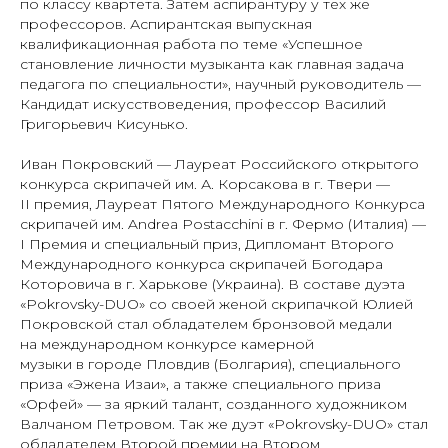
по классу квартета. Затем аспирантуру у тех же
профессоров. Аспирантская выпускная
квалификационная работа по теме «Успешное
становление личности музыканта как главная задача
педагога по специальности», научный руководитель —
Кандидат искусствоведения, профессор Василий
Григорьевич Кисунько.
Иван Покровский — Лауреат Российского открытого
конкурса скрипачей им. А. Корсакова в г. Твери —
II премия, Лауреат Пятого Международного Конкурса
скрипачей им. Andrea Postacchini в г. Фермо (Италия) —
I Премия и специальный приз, Дипломант Второго
Международного конкурса скрипачей Богодара
Которовича в г. Харькове (Украина). В составе дуэта
«Pokrovsky-DUO» со своей женой скрипачкой Юлией
Покровской стал обладателем бронзовой медали
на международном конкурсе камерной
музыки в городе Пловдив (Болгария), специального
приза «Эжена Изаи», а также специального приза
«Орфей» — за яркий талант, созданного художником
Валчаном Петровом. Так же дуэт «Pokrovsky-DUO» стал
обладателем Второй премии на Втором