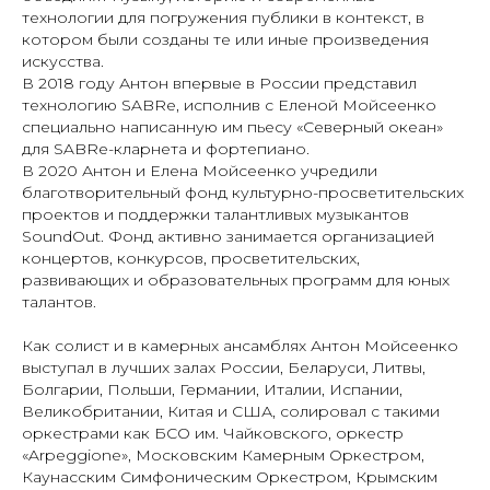
технологии для погружения публики в контекст, в
котором были созданы те или иные произведения
искусства.
В 2018 году Антон впервые в России представил
технологию SABRe, исполнив с Еленой Мойсеенко
специально написанную им пьесу «Северный океан»
для SABRe-кларнета и фортепиано.
В 2020 Антон и Елена Мойсеенко учредили
благотворительный фонд культурно-просветительских
проектов и поддержки талантливых музыкантов
SoundOut. Фонд активно занимается организацией
концертов, конкурсов, просветительских,
развивающих и образовательных программ для юных
талантов.
Как солист и в камерных ансамблях Антон Мойсеенко
выступал в лучших залах России, Беларуси, Литвы,
Болгарии, Польши, Германии, Италии, Испании,
Великобритании, Китая и США, солировал с такими
оркестрами как БСО им. Чайковского, оркестр
«Arpeggione», Московским Камерным Оркестром,
Каунасским Симфоническим Оркестром, Крымским