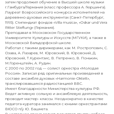
затем продолжил обучение в Высшей школе музыки
г.Гамбурга/Германия (класс профессора А. Гюршинга).
Лауреат Всероссийского конкурса исполнителей на
деревянно-духовых инструментах (Санкт-Петербург,
1995). Стипендиат фондов «Villa musica», «Oskar und Vera
Ritter Stieftung» (Германия).
Преподавал в Московском Государственном
Университете Культуры и Искусств (МГУКИ), а также в
Московской Вальдорфской школе.
Работал с такими дирижерами, как М. Ростропович, С.
Озава, А. Лазарев, М. Юровский, В. Юровский, Д.
Юровский, Т.Курентзис, В. Петренко, В. Понькин,
М.Горенштейн, А. Рудин.
С 2000 по 2002 год — солист оркестра «Молодая
Россия». Записал ряд оригинальных произведений в
составе ансамбля духовых «Наrmonie-Oktett»,
транслировавшихся радиостанцией ВВС.
Имеет благодарности Министерства культуры РФ.
Ведет активную сольную и ансамблевую деятельность,
проводит мастер- классы. Неоднократно в качестве
педагога-куратора занимался с юными оркестрантами
ВЮСО п/у Ю. Башмета.